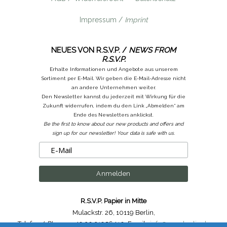
Impressum /
Imprint
NEUES VON R.S.V.P. /
NEWS FROM
R.S.V.P.
Erhalte Informationen und Angebote aus unserem
Sortiment per E-Mail. Wir geben die E-Mail-Adresse nicht
an andere Unternehmen weiter.
Den Newsletter kannst du jederzeit mit Wirkung für die
Zukunft widerrufen, indem du den Link „Abmelden“ am
Ende des Newsletters anklickst.
Be the first to know about our new products and offers and
sign up for our newsletter! Your data is safe with us.
R.S.V.P. Papier in Mitte
Mulackstr. 26
,
10119 Berlin
,
Telefon /
Phone
: ++49.30.31956410
,
Email :
info@rsvp-berlin.de