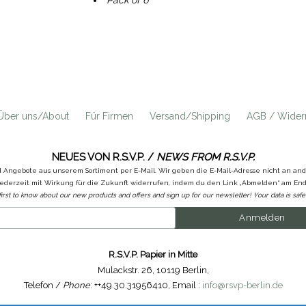
Pack of 6
Über uns/About
Für Firmen
Versand/Shipping
AGB / Widerr
NEUES VON R.S.V.P. /
NEWS FROM R.S.V.P.
d Angebote aus unserem Sortiment per E-Mail. Wir geben die E-Mail-Adresse nicht an a
ederzeit mit Wirkung für die Zukunft widerrufen, indem du den Link „Abmelden“ am Ende
first to know about our new products and offers and sign up for our newsletter! Your data is safe 
R.S.V.P. Papier in Mitte
Mulackstr. 26
,
10119 Berlin
,
Telefon /
Phone
: ++49.30.31956410
,
Email :
info@rsvp-berlin.de