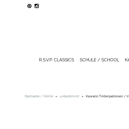
R.S.V.P. CLASSICS
SCHULE / SCHOOL
K
Startseite /
Home
»
unbestimmt
»
Kaweco Tintenpatronen / In