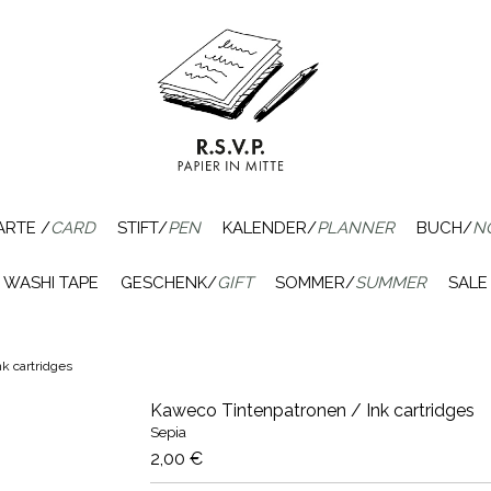
ARTE /
CARD
STIFT/
PEN
KALENDER/
PLANNER
BUCH/
N
WASHI TAPE
GESCHENK/
GIFT
SOMMER/
SUMMER
SALE
k cartridges
Kaweco Tintenpatronen / Ink cartridges
Sepia
2,00 €