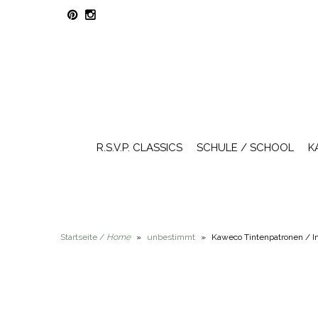
R.S.V.P. CLASSICS
SCHULE / SCHOOL
K
Startseite /
Home
»
unbestimmt
»
Kaweco Tintenpatronen / In