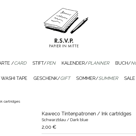
ARTE /
CARD
STIFT/
PEN
KALENDER/
PLANNER
BUCH/
N
WASHI TAPE
GESCHENK/
GIFT
SOMMER/
SUMMER
SALE
k cartridges
Kaweco Tintenpatronen / Ink cartridges
Schwarzblau / Dark blue
2,00 €