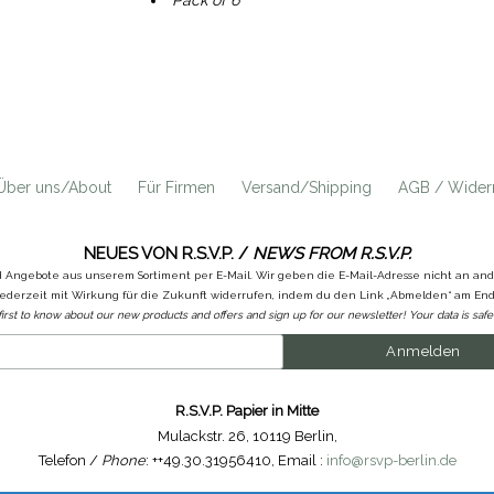
Pack of 6
Über uns/About
Für Firmen
Versand/Shipping
AGB / Widerr
NEUES VON R.S.V.P. /
NEWS FROM R.S.V.P.
d Angebote aus unserem Sortiment per E-Mail. Wir geben die E-Mail-Adresse nicht an a
ederzeit mit Wirkung für die Zukunft widerrufen, indem du den Link „Abmelden“ am Ende
first to know about our new products and offers and sign up for our newsletter! Your data is safe 
R.S.V.P. Papier in Mitte
Mulackstr. 26
,
10119 Berlin
,
Telefon /
Phone
: ++49.30.31956410
,
Email :
info@rsvp-berlin.de