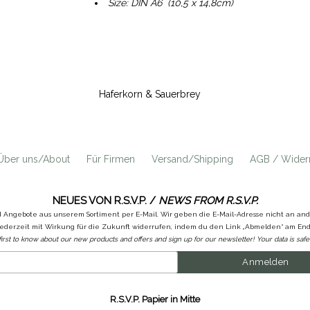
Size: DIN A6 (10,5 x 14,8cm)
Haferkorn & Sauerbrey
Über uns/About
Für Firmen
Versand/Shipping
AGB / Widerr
NEUES VON R.S.V.P. /
NEWS FROM R.S.V.P.
d Angebote aus unserem Sortiment per E-Mail. Wir geben die E-Mail-Adresse nicht an a
ederzeit mit Wirkung für die Zukunft widerrufen, indem du den Link „Abmelden“ am Ende
first to know about our new products and offers and sign up for our newsletter! Your data is safe 
R.S.V.P. Papier in Mitte