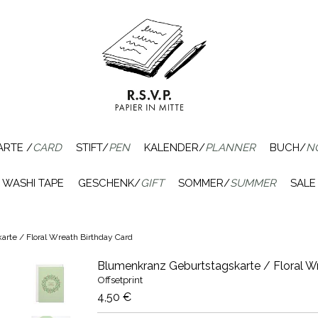
ARTE /
CARD
STIFT/
PEN
KALENDER/
PLANNER
BUCH/
N
WASHI TAPE
GESCHENK/
GIFT
SOMMER/
SUMMER
SALE
rte / Floral Wreath Birthday Card
Blumenkranz Geburtstagskarte / Floral W
Offsetprint
4,50 €