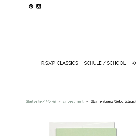
R.S.V.P. CLASSICS
SCHULE / SCHOOL
K
Startseite /
Home
»
unbestimmt
»
Blumenkranz Geburtstagska