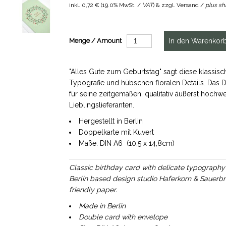
inkl.
0,72 €
(
19.0% MwSt. /
VAT
) & zzgl. Versand /
plus sh
Menge / Amount
"Alles Gute zum Geburtstag" sagt diese klassisc
Typografie und hübschen floralen Details. Das
für seine zeitgemäßen, qualitativ äußerst hochwer
Lieblingslieferanten.
Hergestellt in Berlin
Doppelkarte mit Kuvert
Maße: DIN A6 (10,5 x 14,8cm)
Classic birthday card with delicate typography 
Berlin based design studio Haferkorn & Sauerbre
friendly paper.
Made in Berlin
Double card with envelope