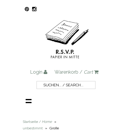
Login
Warenkorb /
Cart
Startseite /
Home
»
unbestimmt
»
Große