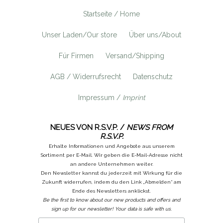
Startseite / Home
Unser Laden/Our store
Über uns/About
Für Firmen
Versand/Shipping
AGB / Widerrufsrecht
Datenschutz
Impressum /
Imprint
NEUES VON R.S.V.P. /
NEWS FROM
R.S.V.P.
Erhalte Informationen und Angebote aus unserem
Sortiment per E-Mail. Wir geben die E-Mail-Adresse nicht
an andere Unternehmen weiter.
Den Newsletter kannst du jederzeit mit Wirkung für die
Zukunft widerrufen, indem du den Link „Abmelden“ am
Ende des Newsletters anklickst.
Be the first to know about our new products and offers and
sign up for our newsletter! Your data is safe with us.