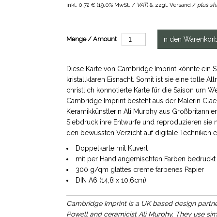
inkl.
0,72 €
(
19.0% MwSt. /
VAT
) & zzgl. Versand /
plus sh
Menge / Amount
Diese Karte von Cambridge Imprint könnte ein Si
kristallklaren Eisnacht. Somit ist sie eine tolle A
christlich konnotierte Karte für die Saison um 
Cambridge Imprint besteht aus der Malerin Clae
Keramikkünstlerin Ali Murphy aus Großbritannien
Siebdruck ihre Entwürfe und reproduzieren sie 
den bewussten Verzicht auf digitale Techniken 
Doppelkarte mit Kuvert
mit per Hand angemischten Farben bedruckt
300 g/qm glattes creme farbenes Papier
DIN A6 (14,8 x 10,6cm)
Cambridge Imprint is a UK based design partner
Powell and ceramicist Ali Murphy. They use simp