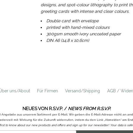
designs, and spot-colour lithography to print th
greeting cards with intense and clear colours.
Double card with envelope
printed with hand-mixed colours
300gsm smooth ivory uncoated paper
DIN A6 (14,8 x 10,6cm)
Über uns/About
Für Firmen
Versand/Shipping
AGB / Widerr
NEUES VON R.S.V.P. /
NEWS FROM R.S.V.P.
d Angebote aus unserem Sortiment per E-Mail. Wir geben die E-Mail-Adresse nicht an a
ederzeit mit Wirkung für die Zukunft widerrufen, indem du den Link „Abmelden“ am Ende
first to know about our new products and offers and sign up for our newsletter! Your data is safe 