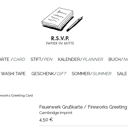
ARTE /
CARD
STIFT/
PEN
KALENDER/
PLANNER
BUCH/
N
WASHI TAPE
GESCHENK/
GIFT
SOMMER/
SUMMER
SALE
eworks Greeting Card
Feuerwerk Grußkarte / Fireworks Greeting
Cambridge Imprint
4,50 €