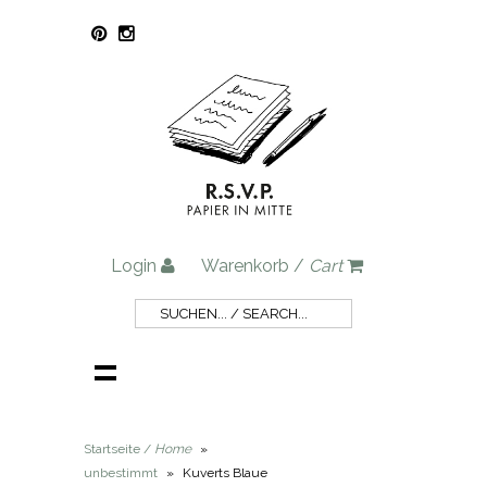
Login
Warenkorb /
Cart
Startseite /
Home
»
unbestimmt
»
Kuverts Blaue