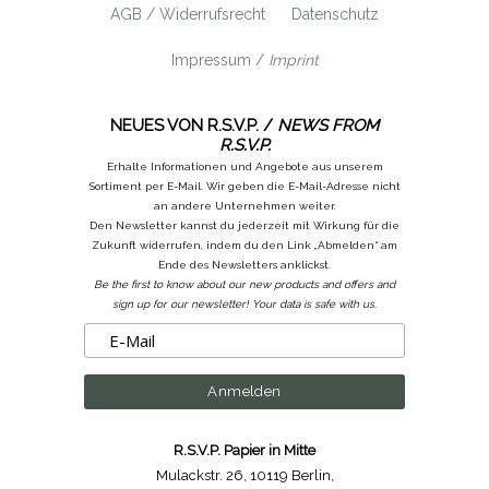
AGB / Widerrufsrecht
Datenschutz
Impressum /
Imprint
NEUES VON R.S.V.P. /
NEWS FROM
R.S.V.P.
Erhalte Informationen und Angebote aus unserem
Sortiment per E-Mail. Wir geben die E-Mail-Adresse nicht
an andere Unternehmen weiter.
Den Newsletter kannst du jederzeit mit Wirkung für die
Zukunft widerrufen, indem du den Link „Abmelden“ am
Ende des Newsletters anklickst.
Be the first to know about our new products and offers and
sign up for our newsletter! Your data is safe with us.
R.S.V.P. Papier in Mitte
Mulackstr. 26
,
10119 Berlin
,