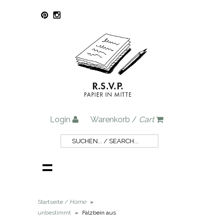
Login
Warenkorb /
Cart
Startseite /
Home
»
unbestimmt
»
Falzbein aus