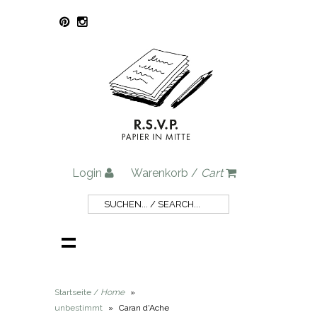
Login
Warenkorb /
Cart
Startseite /
Home
»
unbestimmt
»
Caran d'Ache