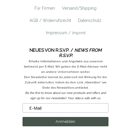
Für Firmen
Versand/Shipping
AGB / Widerrufsrecht
Datenschutz
Impressum /
Imprint
NEUES VON R.S.V.P. /
NEWS FROM
R.S.V.P.
Erhalte Informationen und Angebote aus unserem
Sortiment per E-Mail. Wir geben die E-Mail-Adresse nicht
an andere Unternehmen weiter.
Den Newsletter kannst du jederzeit mit Wirkung für die
Zukunft widerrufen, indem du den Link „Abmelden“ am
Ende des Newsletters anklickst.
Be the first to know about our new products and offers and
sign up for our newsletter! Your data is safe with us.