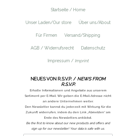
Startseite / Home
Unser Laden/Our store
Über uns/About
Für Firmen
Versand/Shipping
AGB / Widerrufsrecht
Datenschutz
Impressum /
Imprint
NEUES VON R.S.V.P. /
NEWS FROM
R.S.V.P.
Erhalte Informationen und Angebote aus unserem
Sortiment per E-Mail. Wir geben die E-Mail-Adresse nicht
an andere Unternehmen weiter.
Den Newsletter kannst du jederzeit mit Wirkung für die
Zukunft widerrufen, indem du den Link „Abmelden“ am
Ende des Newsletters anklickst.
Be the first to know about our new products and offers and
sign up for our newsletter! Your data is safe with us.