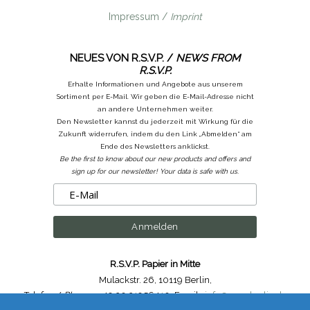
Impressum /
Imprint
NEUES VON R.S.V.P. /
NEWS FROM
R.S.V.P.
Erhalte Informationen und Angebote aus unserem
Sortiment per E-Mail. Wir geben die E-Mail-Adresse nicht
an andere Unternehmen weiter.
Den Newsletter kannst du jederzeit mit Wirkung für die
Zukunft widerrufen, indem du den Link „Abmelden“ am
Ende des Newsletters anklickst.
Be the first to know about our new products and offers and
sign up for our newsletter! Your data is safe with us.
R.S.V.P. Papier in Mitte
Mulackstr. 26
,
10119 Berlin
,
Telefon /
Phone
: ++49.30.31956410
,
Email :
info@rsvp-berlin.de