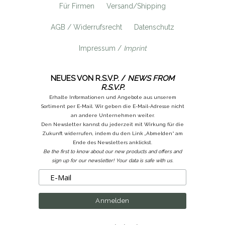
Für Firmen
Versand/Shipping
AGB / Widerrufsrecht
Datenschutz
Impressum /
Imprint
NEUES VON R.S.V.P. /
NEWS FROM
R.S.V.P.
Erhalte Informationen und Angebote aus unserem
Sortiment per E-Mail. Wir geben die E-Mail-Adresse nicht
an andere Unternehmen weiter.
Den Newsletter kannst du jederzeit mit Wirkung für die
Zukunft widerrufen, indem du den Link „Abmelden“ am
Ende des Newsletters anklickst.
Be the first to know about our new products and offers and
sign up for our newsletter! Your data is safe with us.