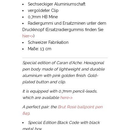
Sechseckiger Aluminiumschaft
vergoldeter Clip
0,7mm HB Mine
Radiergummi und Ersatzminen unter dem
Druckknopf (Ersatzradiergummis finden Sie
hier=>
)
Schweizer Fabrikation
Maße: 13 cm
Special edition of Caran d'Ache. Hexagonal
pen body made of lightweight and durable
aluminium
with pink golden finish. Gold-
plated button and clip.
It is equipped with 0,7mm pencil-leads,
which are available
here=>
A perfect pair: the
Brut Rosé ballpoint pen
849
.
Special Edition Black Code with black
metal box