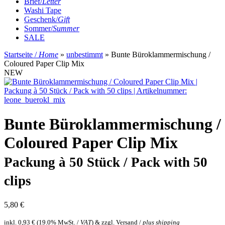
Brief/
Letter
Washi Tape
Geschenk/
Gift
Sommer/
Summer
SALE
Startseite /
Home
»
unbestimmt
»
Bunte Büroklammermischung /
Coloured Paper Clip Mix
NEW
Bunte Büroklammermischung /
Coloured Paper Clip Mix
Packung à 50 Stück / Pack with 50
clips
5,80 €
inkl.
0,93 €
(
19.0% MwSt. /
VAT
) & zzgl. Versand /
plus shipping