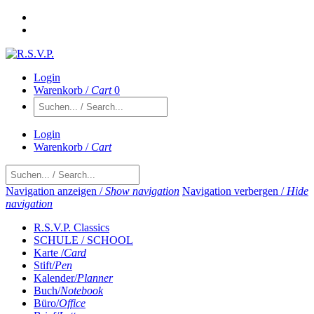
Login
Warenkorb /
Cart
0
Login
Warenkorb /
Cart
Navigation anzeigen /
Show navigation
Navigation verbergen /
Hide
navigation
R.S.V.P. Classics
SCHULE / SCHOOL
Karte /
Card
Stift/
Pen
Kalender/
Planner
Buch/
Notebook
Büro/
Office