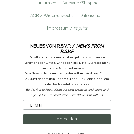
Für Firmen
Versand/Shipping
AGB / Widerrufsrecht
Datenschutz
Impressum /
Imprint
NEUES VON R.S.V.P. /
NEWS FROM
R.S.V.P.
Erhalte Informationen und Angebote aus unserem
Sortiment per E-Mail. Wir geben die E-Mail-Adresse nicht
an andere Unternehmen weiter.
Den Newsletter kannst du jederzeit mit Wirkung für die
Zukunft widerrufen, indem du den Link „Abmelden“ am
Ende des Newsletters anklickst.
Be the first to know about our new products and offers and
sign up for our newsletter! Your data is safe with us.