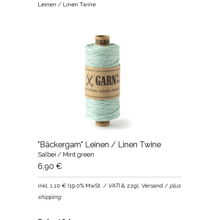
Leinen / Linen Twine
"Bäckergarn" Leinen / Linen Twine
Salbei / Mint green
6,90 €
inkl.
1,10 €
(
19.0% MwSt. /
VAT
) & zzgl. Versand /
plus
shipping