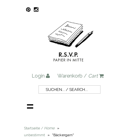
Login
Warenkorb /
Cart
Startseite /
Home
»
unbestimmt
»
"Bäckergarn"