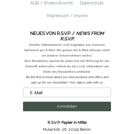
AGB / Widerrufsrecht
Datenschutz
Impressum /
Imprint
NEUES VON R.S.V.P. /
NEWS FROM
R.S.V.P.
Erhalte Informationen und Angebote aus unserem
Sortiment per E-Mail. Wir geben die E-Mail-Adresse nicht
an andere Unternehmen weiter.
Den Newsletter kannst du jederzeit mit Wirkung für die
Zukunft widerrufen, indem du den Link „Abmelden“ am
Ende des Newsletters anklickst.
Be the first to know about our new products and offers and
sign up for our newsletter! Your data is safe with us.
R.S.V.P. Papier in Mitte
Mulackstr. 26
,
10119 Berlin
,