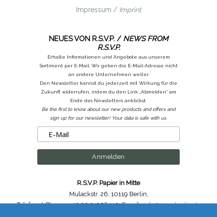
Impressum /
Imprint
NEUES VON R.S.V.P. /
NEWS FROM
R.S.V.P.
Erhalte Informationen und Angebote aus unserem
Sortiment per E-Mail. Wir geben die E-Mail-Adresse nicht
an andere Unternehmen weiter.
Den Newsletter kannst du jederzeit mit Wirkung für die
Zukunft widerrufen, indem du den Link „Abmelden“ am
Ende des Newsletters anklickst.
Be the first to know about our new products and offers and
sign up for our newsletter! Your data is safe with us.
R.S.V.P. Papier in Mitte
Mulackstr. 26
,
10119 Berlin
,
Telefon /
Phone
: ++49.30.31956410
,
Email :
info@rsvp-berlin.de