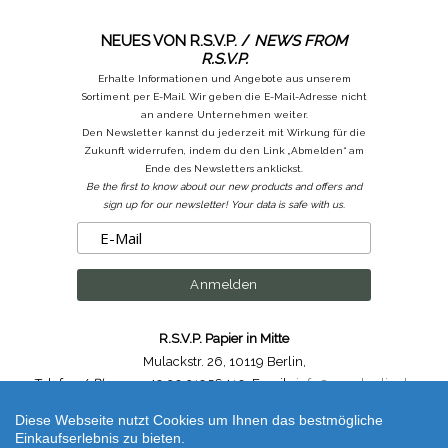
NEUES VON R.S.V.P. /
NEWS FROM
R.S.V.P.
Erhalte Informationen und Angebote aus unserem
Sortiment per E-Mail. Wir geben die E-Mail-Adresse nicht
an andere Unternehmen weiter.
Den Newsletter kannst du jederzeit mit Wirkung für die
Zukunft widerrufen, indem du den Link „Abmelden“ am
Ende des Newsletters anklickst.
Be the first to know about our new products and offers and
sign up for our newsletter! Your data is safe with us.
R.S.V.P. Papier in Mitte
Mulackstr. 26
,
10119 Berlin
,
Telefon /
Phone
: ++49.30.31956410
,
Email :
info@rsvp-berlin.de
Diese Webseite nutzt Cookies um Ihnen das bestmögliche
Shop erstellt mit VersaCommerce.
Einkaufserlebnis zu bieten.