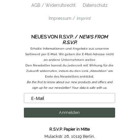
AGB / Widerrufsrecht
Datenschutz
Impressum /
Imprint
NEUES VON R.S.V.P. /
NEWS FROM
R.S.V.P.
Erhalte Informationen und Angebote aus unserem
Sortiment per E-Mail. Wir geben die E-Mail-Adresse nicht
an andere Unternehmen weiter.
Den Newsletter kannst du jederzeit mit Wirkung für die
Zukunft widerrufen, indem du den Link „Abmelden“ am
Ende des Newsletters anklickst.
Be the first to know about our new products and offers and
sign up for our newsletter! Your data is safe with us.
R.S.V.P. Papier in Mitte
Mulackstr. 26
,
10119 Berlin
,