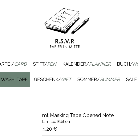
ARTE /
CARD
STIFT/
PEN
KALENDER/
PLANNER
BUCH/
N
WASHI TAPE
GESCHENK/
GIFT
SOMMER/
SUMMER
SALE
mt Masking Tape Opened Note
Limited Edition
4,20 €