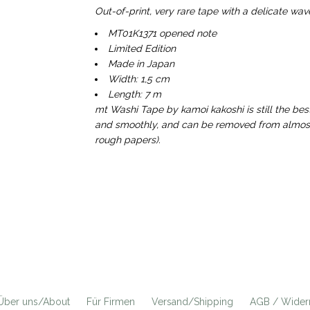
Out-of-print, very rare
tape with a delicate wav
MT01K1371 opened note
Limited Edition
Made in Japan
Width: 1,5 cm
Length: 7 m
mt Washi Tape by kamoi kakoshi is still the bes
and smoothly, and can be removed from almost a
rough papers).
Über uns/About
Für Firmen
Versand/Shipping
AGB / Widerr