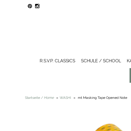
R.S.V.P. CLASSICS
SCHULE / SCHOOL
K
Startseite /
Home
»
WASHI
»
mt Masking Tape Opened Note