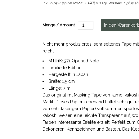
inkl.
0,67 €
(
19.0% MwSt. /
VAT
) & zzgl. Versand /
plus sh
Menge / Amount
Nicht mehr produziertes, sehr seltenes Tape mi
reicht!
MT01K1371 Opened Note
Limitierte Edition
Hergestellt in Japan
Breite: 1,5 cm
Länge: 7 m
Das original mt Masking Tape von kamoi kakoshi
Markt. Dieses Papierklebeband haftet sehr gut u
von sehr faserigem Papier) vollkommen spurlos
kakoshi weisen eine leichte Transparenz auf, 
Farben interessante Effekte erzielt. Perfekt zu
Dekorieren, Kennzeichnen und Basteln. Das Kleb