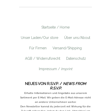
Startseite / Home
Unser Laden/Our store
Über uns/About
Für Firmen
Versand/Shipping
AGB / Widerrufsrecht
Datenschutz
Impressum /
Imprint
NEUES VON R.S.V.P. /
NEWS FROM
R.S.V.P.
Erhalte Informationen und Angebote aus unserem
Sortiment per E-Mail. Wir geben die E-Mail-Adresse nicht
an andere Unternehmen weiter.
Den Newsletter kannst du jederzeit mit Wirkung für die
Zukunft widerrufen, indem du den Link „Abmelden“ am