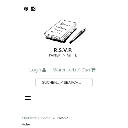
Login
Warenkorb /
Cart
Startseite /
Home
»
Caran d
Ache