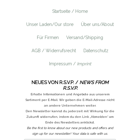
Startseite / Home
Unser Laden/Our store
Über uns/About
Für Firmen
Versand/Shipping
AGB / Widerrufsrecht
Datenschutz
Impressum /
Imprint
NEUES VON R.S.V.P. /
NEWS FROM
R.S.V.P.
Erhalte Informationen und Angebote aus unserem
Sortiment per E-Mail. Wir geben die E-Mail-Adresse nicht
an andere Unternehmen weiter.
Den Newsletter kannst du jederzeit mit Wirkung für die
Zukunft widerrufen, indem du den Link „Abmelden“ am
Ende des Newsletters anklickst.
Be the first to know about our new products and offers and
sign up for our newsletter! Your data is safe with us.