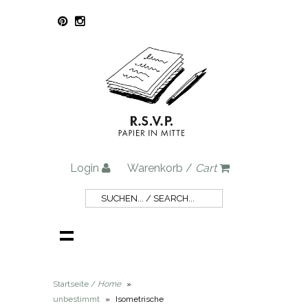
Login
Warenkorb /
Cart
Startseite /
Home
»
unbestimmt
»
Isometrische