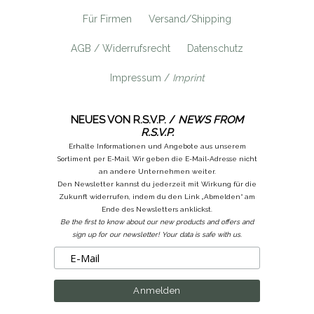
Für Firmen
Versand/Shipping
AGB / Widerrufsrecht
Datenschutz
Impressum /
Imprint
NEUES VON R.S.V.P. /
NEWS FROM
R.S.V.P.
Erhalte Informationen und Angebote aus unserem
Sortiment per E-Mail. Wir geben die E-Mail-Adresse nicht
an andere Unternehmen weiter.
Den Newsletter kannst du jederzeit mit Wirkung für die
Zukunft widerrufen, indem du den Link „Abmelden“ am
Ende des Newsletters anklickst.
Be the first to know about our new products and offers and
sign up for our newsletter! Your data is safe with us.