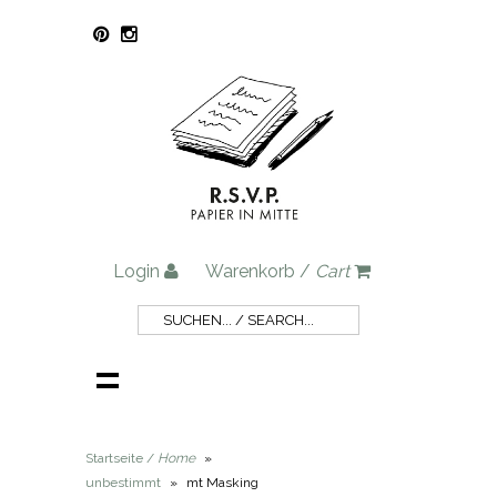
Login
Warenkorb /
Cart
Startseite /
Home
»
unbestimmt
»
mt Masking