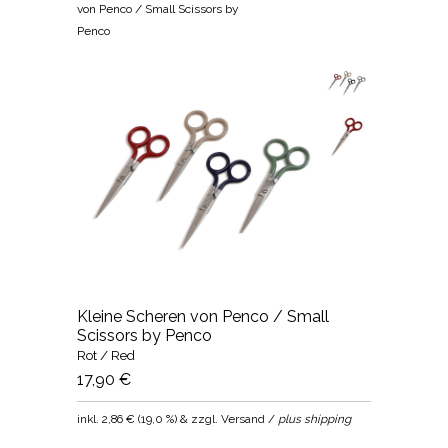
von Penco / Small Scissors by
Penco
Kleine Scheren von Penco / Small
Scissors by Penco
Rot / Red
17,90 €
inkl.
2,86 €
(
19,0 %
) & zzgl. Versand /
plus shipping