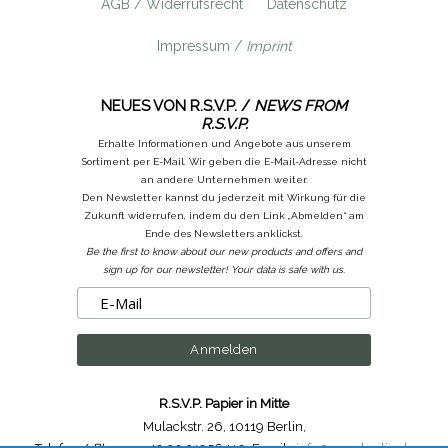
AGB / Widerrufsrecht
Datenschutz
Impressum /
Imprint
NEUES VON R.S.V.P. /
NEWS FROM
R.S.V.P.
Erhalte Informationen und Angebote aus unserem
Sortiment per E-Mail. Wir geben die E-Mail-Adresse nicht
an andere Unternehmen weiter.
Den Newsletter kannst du jederzeit mit Wirkung für die
Zukunft widerrufen, indem du den Link „Abmelden“ am
Ende des Newsletters anklickst.
Be the first to know about our new products and offers and
sign up for our newsletter! Your data is safe with us.
R.S.V.P. Papier in Mitte
Mulackstr. 26
,
10119 Berlin
,