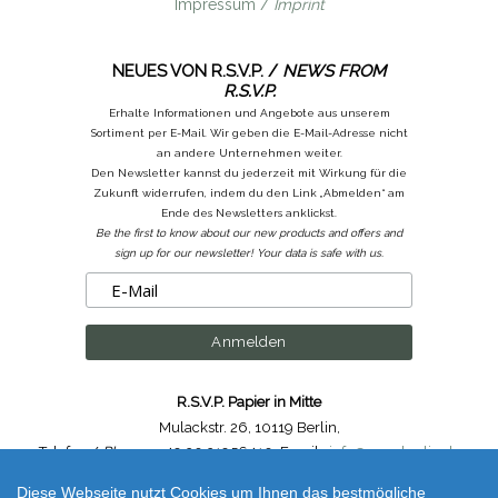
Impressum /
Imprint
NEUES VON R.S.V.P. /
NEWS FROM
R.S.V.P.
Erhalte Informationen und Angebote aus unserem
Sortiment per E-Mail. Wir geben die E-Mail-Adresse nicht
an andere Unternehmen weiter.
Den Newsletter kannst du jederzeit mit Wirkung für die
Zukunft widerrufen, indem du den Link „Abmelden“ am
Ende des Newsletters anklickst.
Be the first to know about our new products and offers and
sign up for our newsletter! Your data is safe with us.
R.S.V.P. Papier in Mitte
Mulackstr. 26
,
10119 Berlin
,
Telefon /
Phone
: ++49.30.31956410
,
Email :
info@rsvp-berlin.de
Diese Webseite nutzt Cookies um Ihnen das bestmögliche