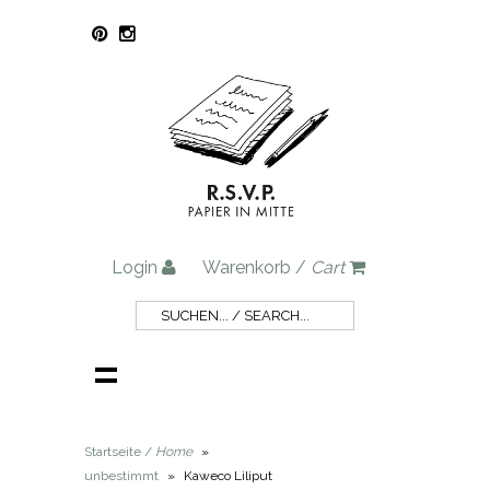
Login
Warenkorb /
Cart
Startseite /
Home
»
unbestimmt
»
Kaweco Liliput