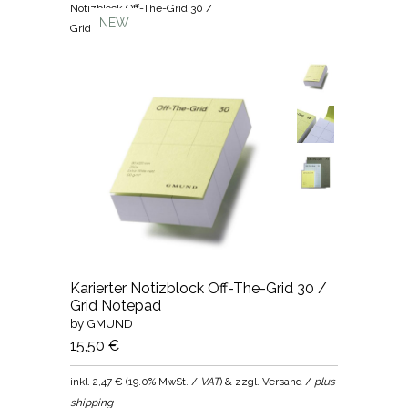
Notizblock Off-The-Grid 30 /
NEW
Grid Notepad
Karierter Notizblock Off-The-Grid 30 /
Grid Notepad
by GMUND
15,50 €
inkl.
2,47 €
(
19.0% MwSt. /
VAT
) & zzgl. Versand /
plus
shipping