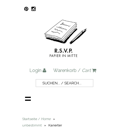
Login
Warenkorb /
Cart
Startseite /
Home
»
unbestimmt
»
Karierter