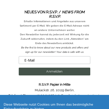
NEUES VON R.S.V.P. /
NEWS FROM
R.S.V.P.
Erhalte Informationen und Angebote aus unserem
Sortiment per E-Mail. Wir geben die E-Mail-Adresse nicht
an andere Unternehmen weiter.
Den Newsletter kannst du jederzeit mit Wirkung für die
Zukunft widerrufen, indem du den Link „Abmelden“ am
Ende des Newsletters anklickst.
Be the first to know about our new products and offers and
sign up for our newsletter! Your data is safe with us.
R.S.V.P. Papier in Mitte
Mulackstr. 26
,
10119 Berlin
,
Telefon /
Phone
: ++49.30.31956410
,
Email :
info@rsvp-berlin.de
Diese Webseite nutzt Cookies um Ihnen das bestmögliche
Shop erstellt mit VersaCommerce.
Einkaufserlebnis zu bieten.