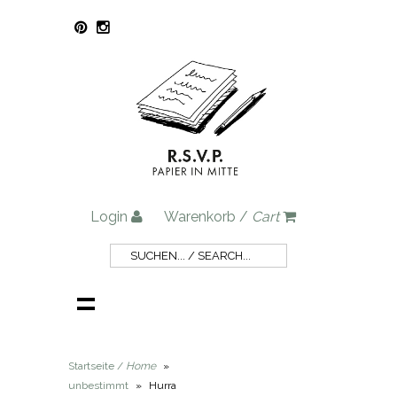
Login
Warenkorb /
Cart
Startseite /
Home
»
unbestimmt
»
Hurra