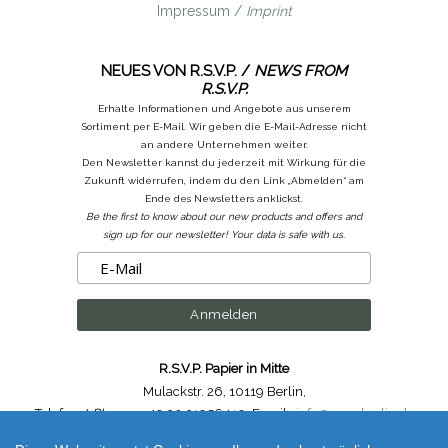
Impressum /
Imprint
NEUES VON R.S.V.P. /
NEWS FROM
R.S.V.P.
Erhalte Informationen und Angebote aus unserem
Sortiment per E-Mail. Wir geben die E-Mail-Adresse nicht
an andere Unternehmen weiter.
Den Newsletter kannst du jederzeit mit Wirkung für die
Zukunft widerrufen, indem du den Link „Abmelden“ am
Ende des Newsletters anklickst.
Be the first to know about our new products and offers and
sign up for our newsletter! Your data is safe with us.
R.S.V.P. Papier in Mitte
Mulackstr. 26
,
10119 Berlin
,
Telefon /
Phone
: ++49.30.31956410
,
Email :
info@rsvp-berlin.de