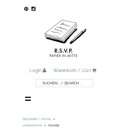
Login
Warenkorb /
Cart
Startseite /
Home
»
unbestimmt
»
Hunde