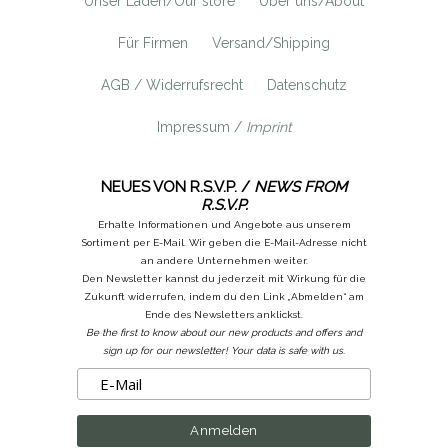
Unser Laden/Our store
Über uns/About
Für Firmen
Versand/Shipping
AGB / Widerrufsrecht
Datenschutz
Impressum /
Imprint
NEUES VON R.S.V.P. /
NEWS FROM
R.S.V.P.
Erhalte Informationen und Angebote aus unserem
Sortiment per E-Mail. Wir geben die E-Mail-Adresse nicht
an andere Unternehmen weiter.
Den Newsletter kannst du jederzeit mit Wirkung für die
Zukunft widerrufen, indem du den Link „Abmelden“ am
Ende des Newsletters anklickst.
Be the first to know about our new products and offers and
sign up for our newsletter! Your data is safe with us.