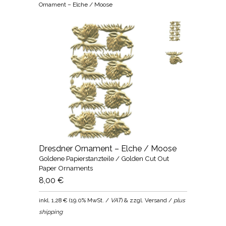
Ornament – Elche / Moose
Dresdner Ornament – Elche / Moose
Goldene Papierstanzteile / Golden Cut Out
Paper Ornaments
8,00 €
inkl.
1,28 €
(
19.0% MwSt. /
VAT
) & zzgl. Versand /
plus
shipping