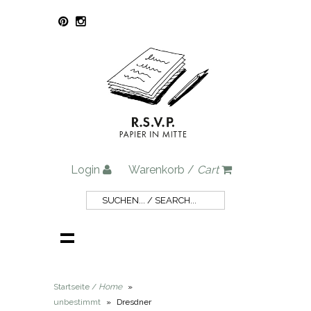
Login
Warenkorb /
Cart
Startseite /
Home
»
unbestimmt
»
Dresdner