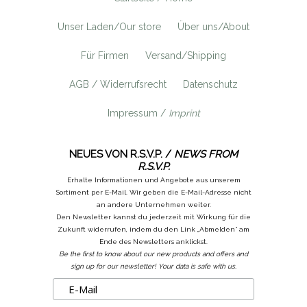
Unser Laden/Our store
Über uns/About
Für Firmen
Versand/Shipping
AGB / Widerrufsrecht
Datenschutz
Impressum /
Imprint
NEUES VON R.S.V.P. /
NEWS FROM
R.S.V.P.
Erhalte Informationen und Angebote aus unserem
Sortiment per E-Mail. Wir geben die E-Mail-Adresse nicht
an andere Unternehmen weiter.
Den Newsletter kannst du jederzeit mit Wirkung für die
Zukunft widerrufen, indem du den Link „Abmelden“ am
Ende des Newsletters anklickst.
Be the first to know about our new products and offers and
sign up for our newsletter! Your data is safe with us.