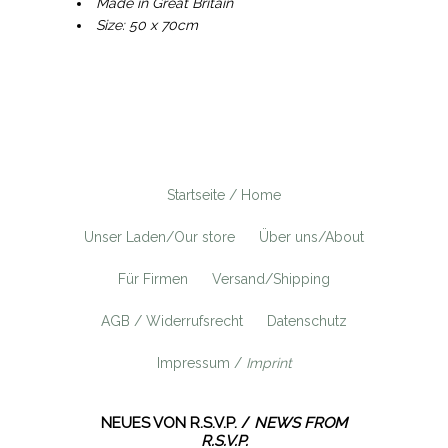
Made in Great Britain
Size: 50 x 70cm
Startseite / Home
Unser Laden/Our store
Über uns/About
Für Firmen
Versand/Shipping
AGB / Widerrufsrecht
Datenschutz
Impressum /
Imprint
NEUES VON R.S.V.P. /
NEWS FROM
R.S.V.P.