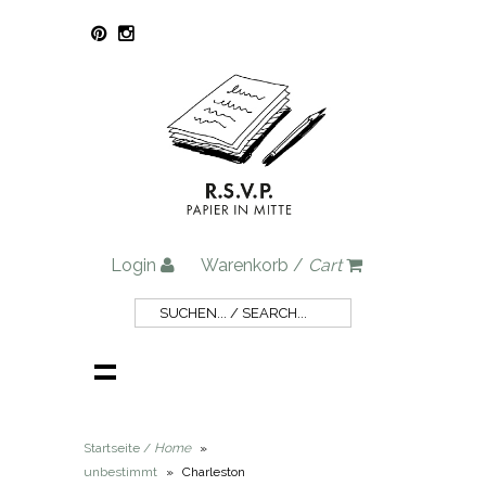
Login
Warenkorb /
Cart
Startseite /
Home
»
unbestimmt
»
Charleston