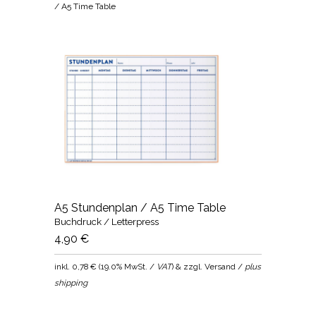
/ A5 Time Table
A5 Stundenplan / A5 Time Table
Buchdruck / Letterpress
4,90 €
inkl.
0,78 €
(
19.0% MwSt. /
VAT
) & zzgl. Versand /
plus
shipping