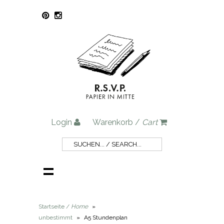
Login
Warenkorb /
Cart
Startseite /
Home
»
unbestimmt
»
A5 Stundenplan