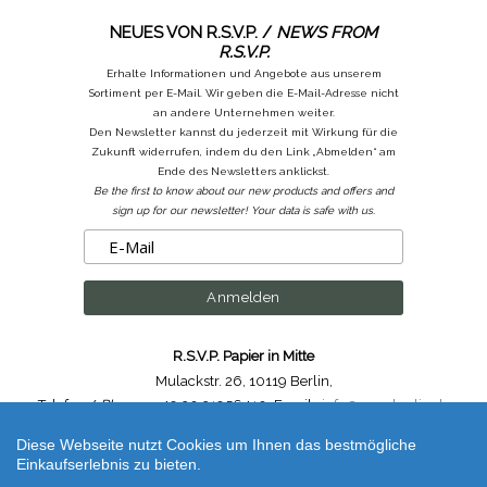
NEUES VON R.S.V.P. /
NEWS FROM
R.S.V.P.
Erhalte Informationen und Angebote aus unserem
Sortiment per E-Mail. Wir geben die E-Mail-Adresse nicht
an andere Unternehmen weiter.
Den Newsletter kannst du jederzeit mit Wirkung für die
Zukunft widerrufen, indem du den Link „Abmelden“ am
Ende des Newsletters anklickst.
Be the first to know about our new products and offers and
sign up for our newsletter! Your data is safe with us.
R.S.V.P. Papier in Mitte
Mulackstr. 26
,
10119 Berlin
,
Telefon /
Phone
: ++49.30.31956410
,
Email :
info@rsvp-berlin.de
Diese Webseite nutzt Cookies um Ihnen das bestmögliche
Shop erstellt mit VersaCommerce.
Einkaufserlebnis zu bieten.
A5 Stundenplan / A5 Time Table Buchdruck / Letterpress (unbestimmt) |