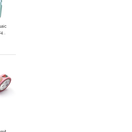
saic
...
mit