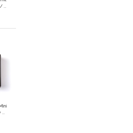
 ...
Mini
...