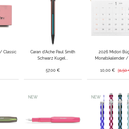
/ Classic
Caran d'Ache Paul Smith
2026 Midori Bü
Schwarz Kugel...
Monatskalender / 
57,00 €
10,00 €
31,50
NEW
NEW