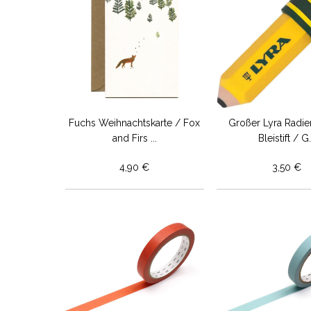
Fuchs Weihnachtskarte / Fox
Großer Lyra Radi
and Firs ...
Bleistift / G.
4,90 €
3,50 €