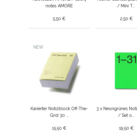
notes AMORE
/ Mini T...
5,50 €
2,50 €
NEW
Karierter Notizblock Off-The-
3 x Neongrünes Noti
Grid 30 ...
/ Set o...
15,50 €
19,50 €