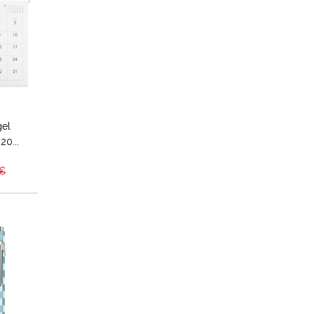
gel
20...
 €