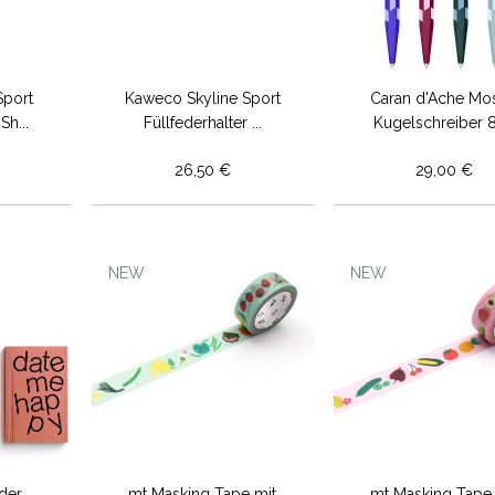
Sport
Kaweco Skyline Sport
Caran d'Ache Mo
Sh...
Füllfederhalter ...
Kugelschreiber 84
26,50 €
29,00 €
NEW
NEW
der
mt Masking Tape mit
mt Masking Tape 