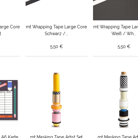
arge Core
mt Wrapping Tape Large Core
mt Wrapping Tape La
t
Schwarz /...
Weiß / Wh...
5,50 €
5,50 €
 A6 Karte
mt Masking Tape Artist Set
mt Masking Tape Arti