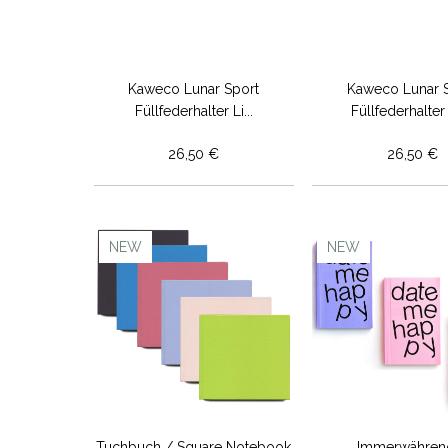
Kaweco Lunar Sport
Kaweco Lunar 
Füllfederhalter Li...
Füllfederhalter 
26,50 €
26,50 €
NEW
NEW
Tuchbuch / Square Notebook
Immerwähren