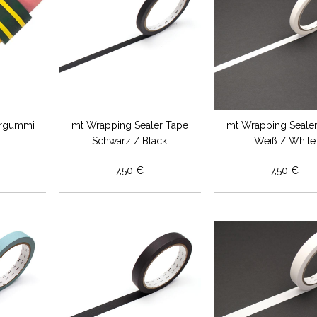
ergummi
mt Wrapping Sealer Tape
mt Wrapping Seale
..
Schwarz / Black
Weiß / White
7,50 €
7,50 €