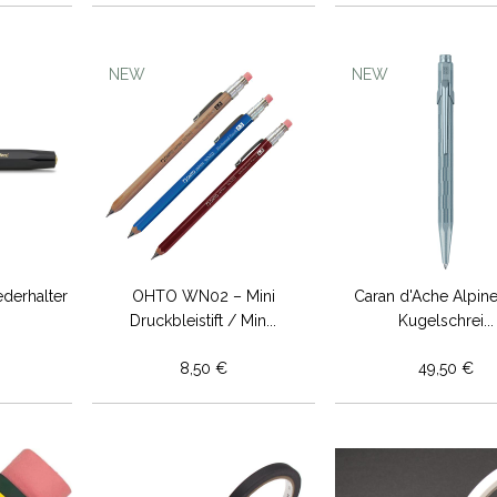
NEW
NEW
derhalter
OHTO WN02 – Mini
Caran d'Ache Alpine
Druckbleistift / Min...
Kugelschrei...
8,50 €
49,50 €