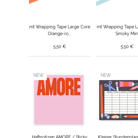
mt Wrapping Tape Large Core
mt Wrapping Tape L
Orange-ro...
Smoky Min
5,50 €
5,50 €
NEW
NEW
Haftnotizen AMORE / Sticky
Kleiner Stundenplan