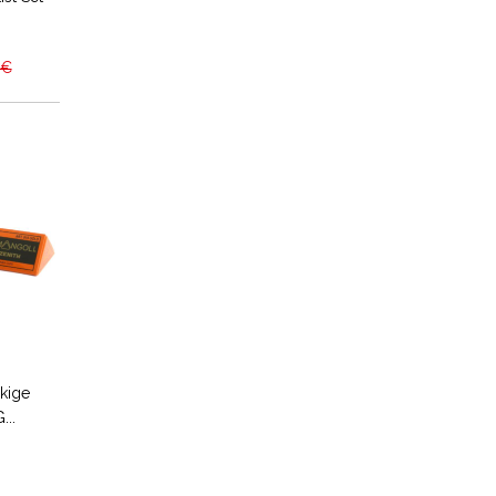
 €
ckige
..