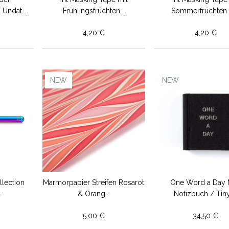
Undat...
Frühlingsfrüchten...
Sommerfrüchten /
4,20 €
4,20 €
NEW
NEW
llection
Marmorpapier Streifen Rosarot
One Word a Day 
.
& Orang...
Notizbuch / Tiny 
5,00 €
34,50 €