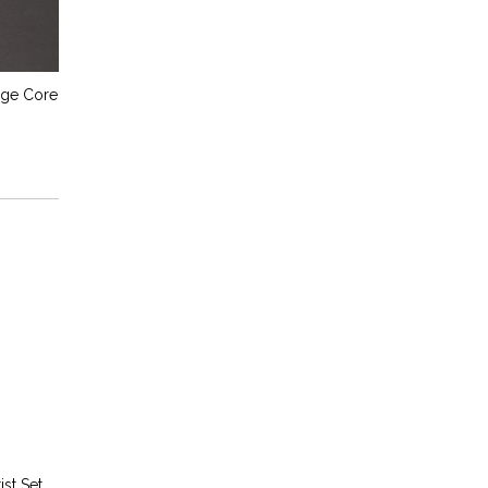
rge Core
st Set