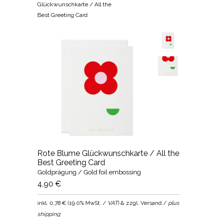
Glückwunschkarte / All the
Best Greeting Card
Rote Blume Glückwunschkarte / All the
Best Greeting Card
Goldprägung / Gold foil embossing
4,90 €
inkl.
0,78 €
(
19.0% MwSt. /
VAT
) & zzgl. Versand /
plus
shipping