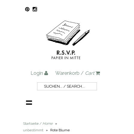
Login
Warenkorb /
Cart
Startseite /
Home
»
unbestimmt
»
Rote Blume