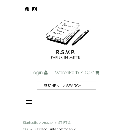
Login
Warenkorb /
Cart
Startseite /
Home
»
STIFT &
CO
»
Kaweco Tintenpatronen /