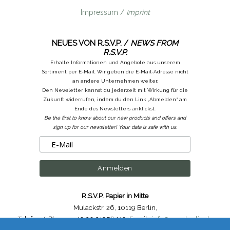
Impressum /
Imprint
NEUES VON R.S.V.P. /
NEWS FROM
R.S.V.P.
Erhalte Informationen und Angebote aus unserem
Sortiment per E-Mail. Wir geben die E-Mail-Adresse nicht
an andere Unternehmen weiter.
Den Newsletter kannst du jederzeit mit Wirkung für die
Zukunft widerrufen, indem du den Link „Abmelden“ am
Ende des Newsletters anklickst.
Be the first to know about our new products and offers and
sign up for our newsletter! Your data is safe with us.
R.S.V.P. Papier in Mitte
Mulackstr. 26
,
10119 Berlin
,
Telefon /
Phone
: ++49.30.31956410
,
Email :
info@rsvp-berlin.de