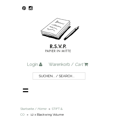
Login
Warenkorb /
Cart
Startseite /
Home
»
STIFT &
CO
»
12 x Blackwing Volume