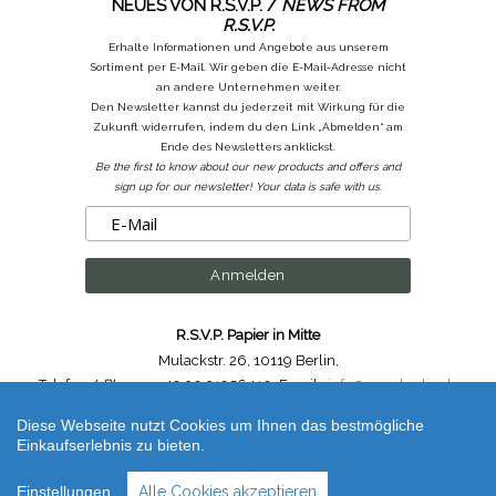
NEUES VON R.S.V.P. /
NEWS FROM
R.S.V.P.
Erhalte Informationen und Angebote aus unserem
Sortiment per E-Mail. Wir geben die E-Mail-Adresse nicht
an andere Unternehmen weiter.
Den Newsletter kannst du jederzeit mit Wirkung für die
Zukunft widerrufen, indem du den Link „Abmelden“ am
Ende des Newsletters anklickst.
Be the first to know about our new products and offers and
sign up for our newsletter! Your data is safe with us.
R.S.V.P. Papier in Mitte
Mulackstr. 26
,
10119 Berlin
,
Telefon /
Phone
: ++49.30.31956410
,
Email :
info@rsvp-berlin.de
Diese Webseite nutzt Cookies um Ihnen das bestmögliche
Shop erstellt mit VersaCommerce.
Einkaufserlebnis zu bieten.
12 x Blackwing Volume 710 – Jerry Garcia Sonderedition / Limited Edition
(Blackwing) | Artikelnummer /
Code
: blackwing_Vol710
Einstellungen
Alle Cookies akzeptieren