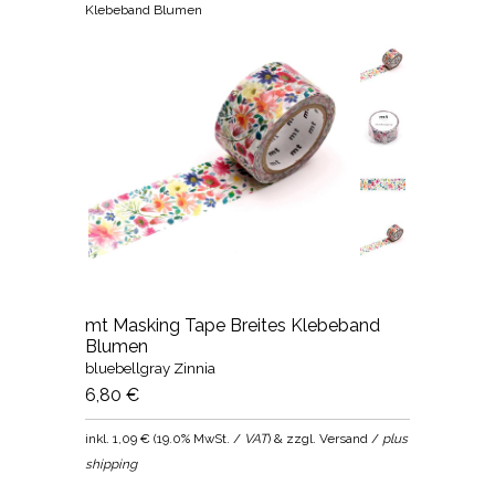
Klebeband Blumen
mt Masking Tape Breites Klebeband
Blumen
bluebellgray Zinnia
6,80 €
inkl.
1,09 €
(
19.0% MwSt. /
VAT
) & zzgl. Versand /
plus
shipping