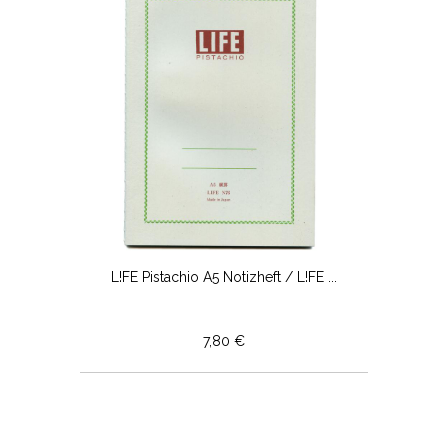
L!FE Pistachio A5 Notizheft / L!FE ...
7,80 €