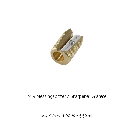
M+R Messingspitzer / Sharpener Granate
ab /
from
1,00 € - 5,50 €