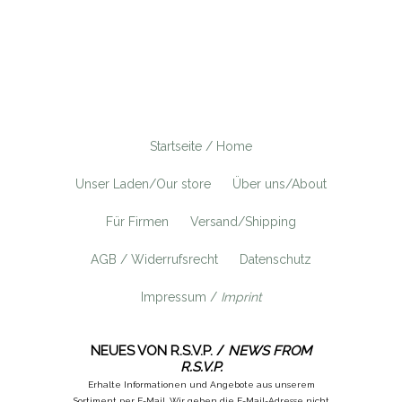
Startseite / Home
Unser Laden/Our store
Über uns/About
Für Firmen
Versand/Shipping
AGB / Widerrufsrecht
Datenschutz
Impressum /
Imprint
NEUES VON R.S.V.P. /
NEWS FROM
R.S.V.P.
Erhalte Informationen und Angebote aus unserem
Sortiment per E-Mail. Wir geben die E-Mail-Adresse nicht