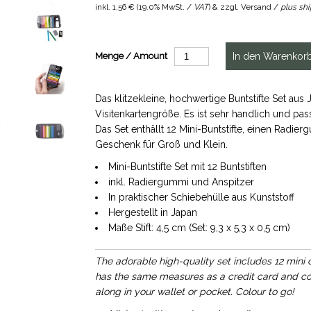
inkl.
1,56 €
(
19.0% MwSt. /
VAT
) & zzgl. Versand /
plus sh
Menge / Amount
Das klitzekleine, hochwertige Buntstifte Set aus
Visitenkartengröße. Es ist sehr handlich und pas
Das Set enthällt 12 Mini-Buntstifte, einen Radi
Geschenk für Groß und Klein.
Mini-Buntstifte Set mit 12 Buntstiften
inkl. Radiergummi und Anspitzer
In praktischer Schiebehülle aus Kunststoff
Hergestellt in Japan
Maße Stift: 4,5 cm (Set: 9,3 x 5,3 x 0,5 cm)
The adorable high-quality set includes 12 mini c
has the same measures as a credit card and come
along in your wallet or pocket. Colour to go!