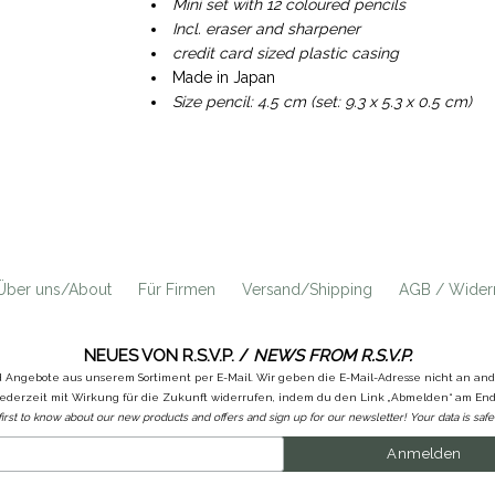
Mini set with 12 coloured pencils
Incl. eraser and sharpener
credit card sized plastic casing
Made in Japan
Size pencil: 4.5 cm (set: 9.3 x 5.3 x 0.5 cm)
Über uns/About
Für Firmen
Versand/Shipping
AGB / Widerr
NEUES VON R.S.V.P. /
NEWS FROM R.S.V.P.
d Angebote aus unserem Sortiment per E-Mail. Wir geben die E-Mail-Adresse nicht an a
ederzeit mit Wirkung für die Zukunft widerrufen, indem du den Link „Abmelden“ am Ende
first to know about our new products and offers and sign up for our newsletter! Your data is safe 