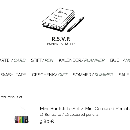
ARTE /
CARD
STIFT/
PEN
KALENDER/
PLANNER
BUCH/
N
WASHI TAPE
GESCHENK/
GIFT
SOMMER/
SUMMER
SALE
ured Pencil Set
Mini-Buntstifte Set / Mini Coloured Pencil
12 Buntstifte / 12 coloured pencils
9,80 €