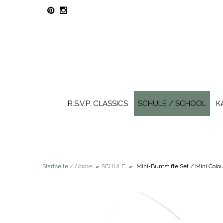
R.S.V.P. CLASSICS
SCHULE / SCHOOL
K
Startseite /
Home
»
SCHULE
»
Mini-Buntstifte Set / Mini Colo