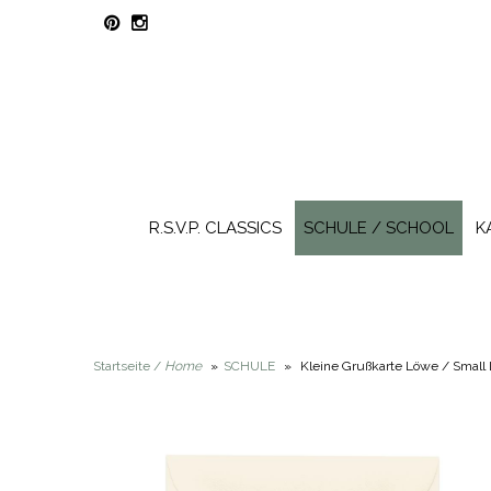
R.S.V.P. CLASSICS
SCHULE / SCHOOL
K
Startseite /
Home
»
SCHULE
»
Kleine Grußkarte Löwe / Small 