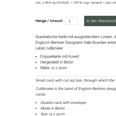
inkl.
0,78 €
(
19.0% MwSt. /
VAT
) & zzgl. Versand /
plus sh
Menge / Amount
Quadratische Karte mit ausgestanztem Löwen, du
Englisch-Berliner Designerin Kate Bowden entwi
Label cut&make.
Doppelkarte mit Kuvert
Hergestellt in Berlin
Maße: 11 x 11cm
Small card with cut out lion, through which the 
Cut&make is the label of English-Berliner desi
cards.
Double card with envelope
Made in Berlin
Size: 11 x 11cm