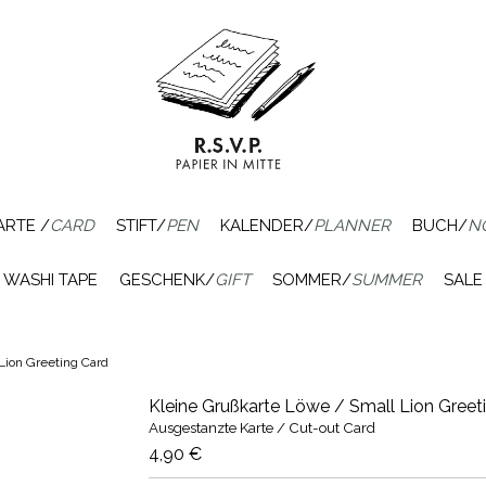
ARTE /
CARD
STIFT/
PEN
KALENDER/
PLANNER
BUCH/
N
WASHI TAPE
GESCHENK/
GIFT
SOMMER/
SUMMER
SALE
Lion Greeting Card
Kleine Grußkarte Löwe / Small Lion Greet
Ausgestanzte Karte / Cut-out Card
4,90 €