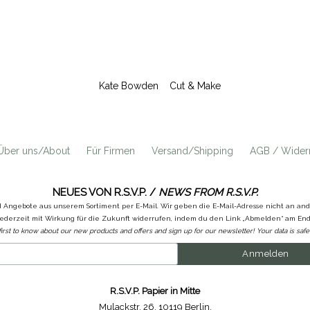
Kate Bowden
Cut & Make
Über uns/About
Für Firmen
Versand/Shipping
AGB / Widerr
NEUES VON R.S.V.P. /
NEWS FROM R.S.V.P.
d Angebote aus unserem Sortiment per E-Mail. Wir geben die E-Mail-Adresse nicht an a
ederzeit mit Wirkung für die Zukunft widerrufen, indem du den Link „Abmelden“ am Ende
first to know about our new products and offers and sign up for our newsletter! Your data is safe 
R.S.V.P. Papier in Mitte
Mulackstr. 26
,
10119 Berlin
,