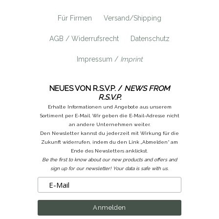
Für Firmen
Versand/Shipping
AGB / Widerrufsrecht
Datenschutz
Impressum /
Imprint
NEUES VON R.S.V.P. /
NEWS FROM
R.S.V.P.
Erhalte Informationen und Angebote aus unserem
Sortiment per E-Mail. Wir geben die E-Mail-Adresse nicht
an andere Unternehmen weiter.
Den Newsletter kannst du jederzeit mit Wirkung für die
Zukunft widerrufen, indem du den Link „Abmelden“ am
Ende des Newsletters anklickst.
Be the first to know about our new products and offers and
sign up for our newsletter! Your data is safe with us.