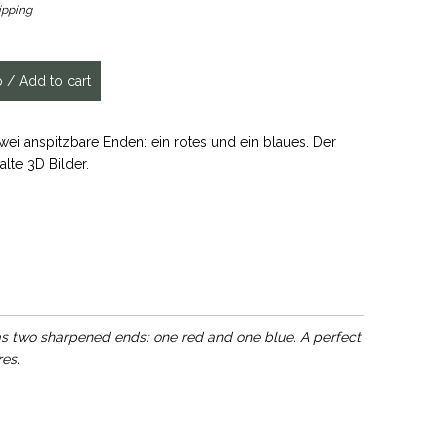
ipping
wei anspitzbare Enden: ein rotes und ein blaues. Der
lte 3D Bilder.
as two sharpened ends: one red and one blue. A perfect
es.