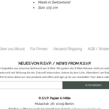
Made in Switzerland
Size: 17,5 cm
Über uns/About
Für Firmen
Versand/Shipping
AGB / Widerr
NEUES VON R.S.V.P. /
NEWS FROM R.S.V.P.
d Angebote aus unserem Sortiment per E-Mail. Wir geben die E-Mail-Adresse nicht an a
ederzeit mit Wirkung für die Zukunft widerrufen, indem du den Link „Abmelden“ am Ende
first to know about our new products and offers and sign up for our newsletter! Your data is safe 
R.S.V.P. Papier in Mitte
Mulackstr. 26
,
10119 Berlin
,