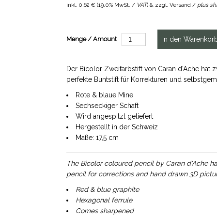
inkl.
0,62 €
(
19.0% MwSt. /
VAT
) & zzgl. Versand /
plus sh
Menge / Amount
Der Bicolor Zweifarbstift von Caran d'Ache hat z
perfekte Buntstift für Korrekturen und selbstgema
Rote & blaue Mine
Sechseckiger Schaft
Wird angespitzt geliefert
Hergestellt in der Schweiz
Maße: 17,5 cm
The Bicolor coloured pencil by Caran d'Ache h
pencil for corrections and hand drawn 3D pictur
Red & blue graphite
Hexagonal ferrule
Comes sharpened