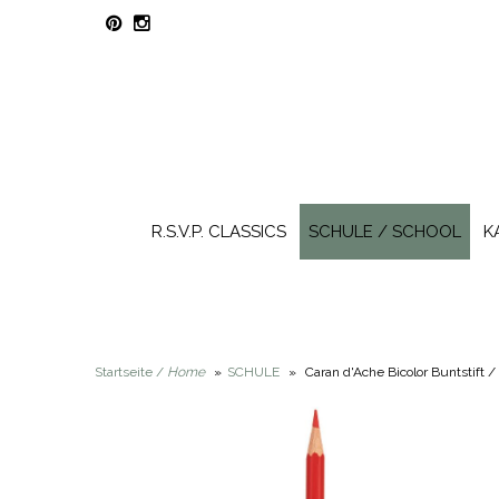
R.S.V.P. CLASSICS
SCHULE / SCHOOL
K
Startseite /
Home
»
SCHULE
»
Caran d'Ache Bicolor Buntstift 