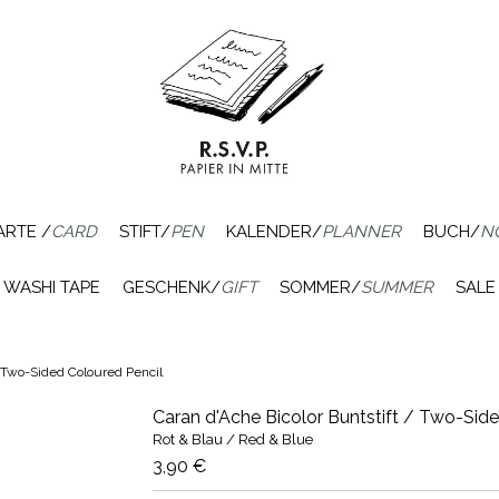
ARTE /
CARD
STIFT/
PEN
KALENDER/
PLANNER
BUCH/
N
WASHI TAPE
GESCHENK/
GIFT
SOMMER/
SUMMER
SALE
/ Two-Sided Coloured Pencil
Caran d'Ache Bicolor Buntstift / Two-Sid
Rot & Blau / Red & Blue
3,90 €