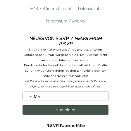
AGB / Widerrufsrecht
Datenschutz
Impressum /
Imprint
NEUES VON R.S.V.P. /
NEWS FROM
R.S.V.P.
Erhalte Informationen und Angebote aus unserem
Sortiment per E-Mail. Wir geben die E-Mail-Adresse nicht
an andere Unternehmen weiter.
Den Newsletter kannst du jederzeit mit Wirkung für die
Zukunft widerrufen, indem du den Link „Abmelden“ am
Ende des Newsletters anklickst.
Be the first to know about our new products and offers and
sign up for our newsletter! Your data is safe with us.
R.S.V.P. Papier in Mitte