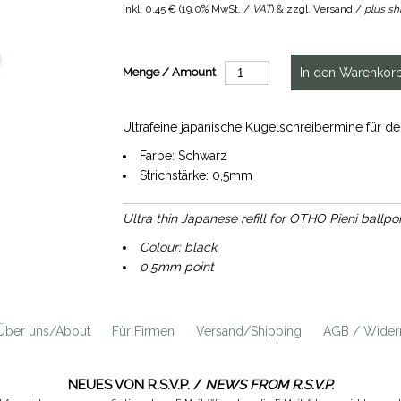
inkl.
0,45 €
(
19.0% MwSt. /
VAT
) & zzgl. Versand /
plus sh
Menge / Amount
Ultrafeine japanische Kugelschreibermine für d
Farbe: Schwarz
Strichstärke: 0,5mm
Ultra thin Japanese refill for OTHO Pieni ballpoi
Colour: black
0,5mm point
Über uns/About
Für Firmen
Versand/Shipping
AGB / Widerr
NEUES VON R.S.V.P. /
NEWS FROM R.S.V.P.