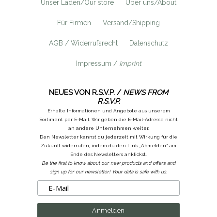
Unser Laden/Our store
Über uns/About
Für Firmen
Versand/Shipping
AGB / Widerrufsrecht
Datenschutz
Impressum /
Imprint
NEUES VON R.S.V.P. /
NEWS FROM
R.S.V.P.
Erhalte Informationen und Angebote aus unserem
Sortiment per E-Mail. Wir geben die E-Mail-Adresse nicht
an andere Unternehmen weiter.
Den Newsletter kannst du jederzeit mit Wirkung für die
Zukunft widerrufen, indem du den Link „Abmelden“ am
Ende des Newsletters anklickst.
Be the first to know about our new products and offers and
sign up for our newsletter! Your data is safe with us.