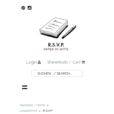
Login
Warenkorb /
Cart
Startseite /
Home
»
unbestimmt
»
R.S.V.P.