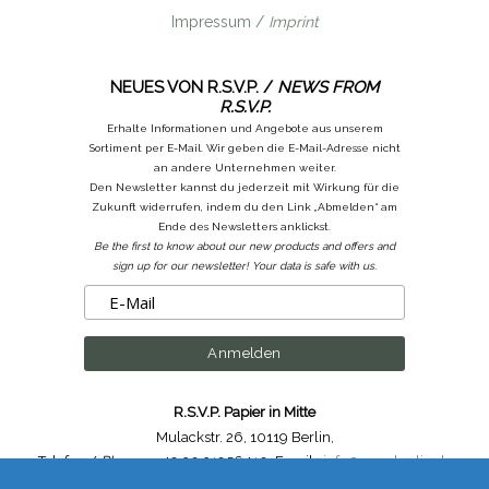
Impressum /
Imprint
NEUES VON R.S.V.P. /
NEWS FROM
R.S.V.P.
Erhalte Informationen und Angebote aus unserem
Sortiment per E-Mail. Wir geben die E-Mail-Adresse nicht
an andere Unternehmen weiter.
Den Newsletter kannst du jederzeit mit Wirkung für die
Zukunft widerrufen, indem du den Link „Abmelden“ am
Ende des Newsletters anklickst.
Be the first to know about our new products and offers and
sign up for our newsletter! Your data is safe with us.
R.S.V.P. Papier in Mitte
Mulackstr. 26
,
10119 Berlin
,
Telefon /
Phone
: ++49.30.31956410
,
Email :
info@rsvp-berlin.de