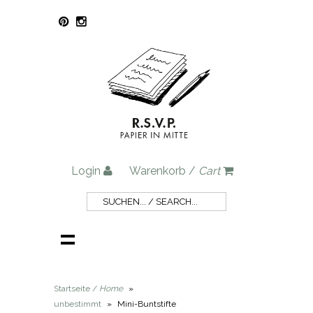
Login
Warenkorb /
Cart
Startseite /
Home
»
unbestimmt
»
Mini-Buntstifte