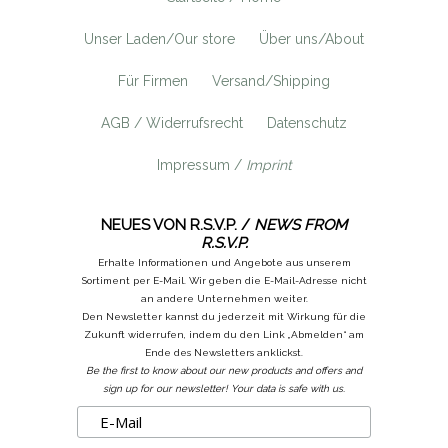
Unser Laden/Our store
Über uns/About
Für Firmen
Versand/Shipping
AGB / Widerrufsrecht
Datenschutz
Impressum /
Imprint
NEUES VON R.S.V.P. /
NEWS FROM
R.S.V.P.
Erhalte Informationen und Angebote aus unserem
Sortiment per E-Mail. Wir geben die E-Mail-Adresse nicht
an andere Unternehmen weiter.
Den Newsletter kannst du jederzeit mit Wirkung für die
Zukunft widerrufen, indem du den Link „Abmelden“ am
Ende des Newsletters anklickst.
Be the first to know about our new products and offers and
sign up for our newsletter! Your data is safe with us.