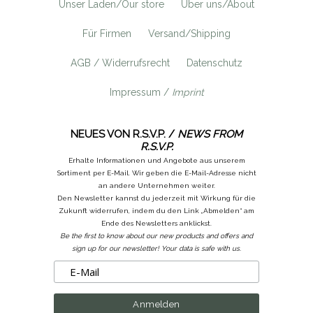
Unser Laden/Our store
Über uns/About
Für Firmen
Versand/Shipping
AGB / Widerrufsrecht
Datenschutz
Impressum /
Imprint
NEUES VON R.S.V.P. /
NEWS FROM
R.S.V.P.
Erhalte Informationen und Angebote aus unserem
Sortiment per E-Mail. Wir geben die E-Mail-Adresse nicht
an andere Unternehmen weiter.
Den Newsletter kannst du jederzeit mit Wirkung für die
Zukunft widerrufen, indem du den Link „Abmelden“ am
Ende des Newsletters anklickst.
Be the first to know about our new products and offers and
sign up for our newsletter! Your data is safe with us.