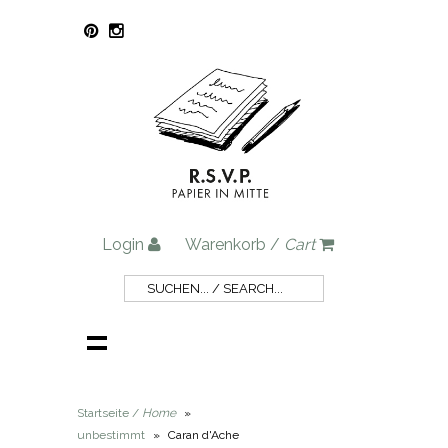
Login
Warenkorb /
Cart
Startseite /
Home
»
unbestimmt
»
Caran d'Ache