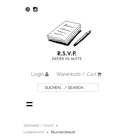
Login
Warenkorb /
Cart
Startseite /
Home
»
unbestimmt
»
Blumenstrauß