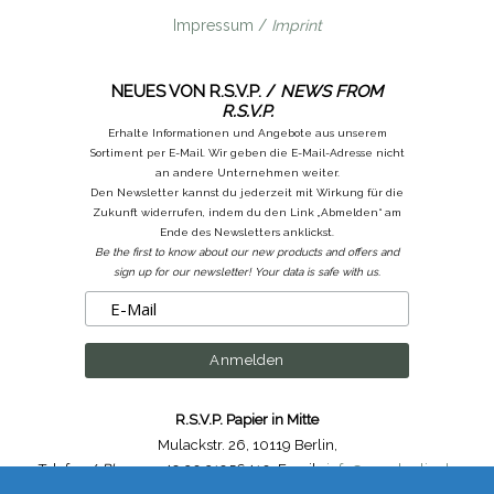
Impressum /
Imprint
NEUES VON R.S.V.P. /
NEWS FROM
R.S.V.P.
Erhalte Informationen und Angebote aus unserem
Sortiment per E-Mail. Wir geben die E-Mail-Adresse nicht
an andere Unternehmen weiter.
Den Newsletter kannst du jederzeit mit Wirkung für die
Zukunft widerrufen, indem du den Link „Abmelden“ am
Ende des Newsletters anklickst.
Be the first to know about our new products and offers and
sign up for our newsletter! Your data is safe with us.
R.S.V.P. Papier in Mitte
Mulackstr. 26
,
10119 Berlin
,
Telefon /
Phone
: ++49.30.31956410
,
Email :
info@rsvp-berlin.de