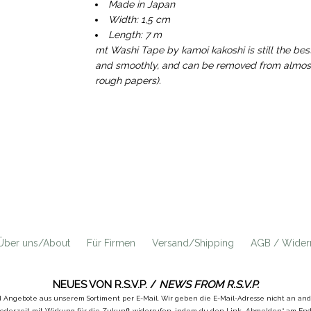
Made in Japan
Width: 1,5 cm
Length: 7 m
mt Washi Tape by kamoi kakoshi is still the bes
and smoothly, and can be removed from almost a
rough papers).
Über uns/About
Für Firmen
Versand/Shipping
AGB / Widerr
NEUES VON R.S.V.P. /
NEWS FROM R.S.V.P.
d Angebote aus unserem Sortiment per E-Mail. Wir geben die E-Mail-Adresse nicht an a
ederzeit mit Wirkung für die Zukunft widerrufen, indem du den Link „Abmelden“ am Ende