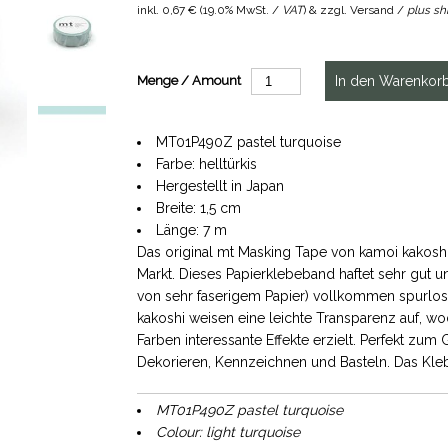
inkl.
0,67 €
(
19.0% MwSt. /
VAT
) & zzgl. Versand /
plus sh
Menge / Amount
MT01P490Z pastel turquoise
Farbe: helltürkis
Hergestellt in Japan
Breite: 1,5 cm
Länge: 7 m
Das original mt Masking Tape von kamoi kakoshi
Markt. Dieses Papierklebeband haftet sehr gut u
von sehr faserigem Papier) vollkommen spurlos
kakoshi weisen eine leichte Transparenz auf, 
Farben interessante Effekte erzielt. Perfekt zu
Dekorieren, Kennzeichnen und Basteln. Das Kleb
MT01P490Z pastel turquoise
Colour: light turquoise