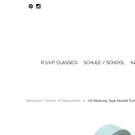
R.S.V.P. CLASSICS
SCHULE / SCHOOL
K
Startseite /
Home
»
Monochrom
»
mt Masking Tape Pastell Tür