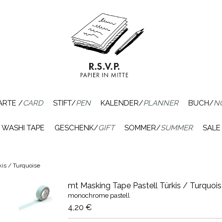
ARTE /
CARD
STIFT/
PEN
KALENDER/
PLANNER
BUCH/
N
WASHI TAPE
GESCHENK/
GIFT
SOMMER/
SUMMER
SALE
kis / Turquoise
mt Masking Tape Pastell Türkis / Turquois
monochrome pastell
4,20 €