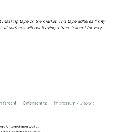
t masking tape on the market. This tape adheres firmly
ll surfaces without leaving a trace (except for very
ufsrecht
Datenschutz
Impressum /
Imprint
ndere Unternehmen weiter.
 des Newsletters anklickst.